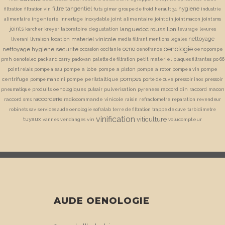
filtre tangentiel
hygiene
futs
filtration
filtration vin
gimar
groupe de froid
herault 34
industrie
ingenierie
joint alimentaire
alimentaire
innertage
inoxydable
joint din
joint macon
joint sms
joints
languedoc roussillon
laboratoire degustation
karcher
kreyer
levurage
levures
materiel vinicole
nettoyage
location
liverani
livraison
media filtrant
mentions legales
oenologie
nettoyage hygiene securite
oeno
oenopompe
occasion
occitanie
oenofrance
pmh
petit materiel
oenotelec
pack and carry
padovan
palette de filtration
plaques filtrantes
po 66
pompe a lobe
pompe a piston
pompe a rotor
pompe
point relais
pompe a eau
pompe a vin
pompes
centrifuge
pompe perilstaltique
pompe manzini
porte de cuve
pressoir inox
pressoir
produits oenologiques
pulverisation
raccord din
raccord macon
pneumatique
pulsair
pyrenees
raccorderie
raccord sms
radiocommande vinicole
raisin
refractometre
reparation
revendeur
robinets
sav
services aude oenologie
sofralab
terre de filtration
trappe de cuve
turbidimetre
vinification
viticulture
tuyaux
vin
volucompteur
vannes
vendanges
AUDE OENOLOGIE