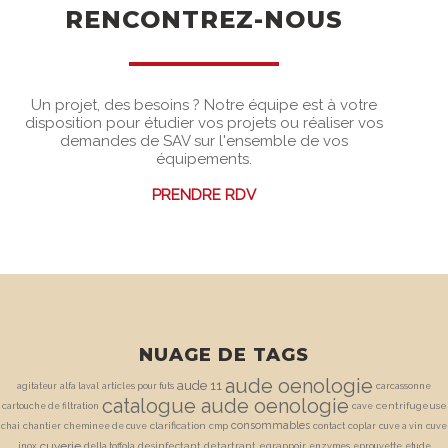
RENCONTREZ-NOUS
Un projet, des besoins ? Notre équipe est à votre
disposition pour étudier vos projets ou réaliser vos
demandes de SAV sur l'ensemble de vos
équipements.
PRENDRE RDV
NUAGE DE TAGS
aude oenologie
aude 11
agitateur
alfa laval
articles pour futs
carcassonne
catalogue aude oenologie
centrifugeuse
cartouche de filtration
cave
consommables
clarification
chai
chantier
cheminee de cuve
cmp
contact
coplar
cuve a vin
cuve
cuverie
desinfectant
detartrant
egrappoir
inox
della toffola
enzymes
eprouvette
etude