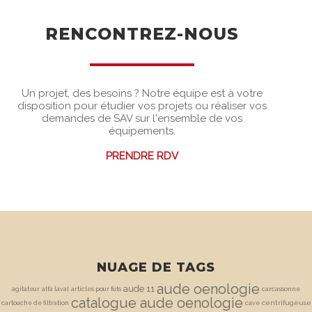
RENCONTREZ-NOUS
Un projet, des besoins ? Notre équipe est à votre
disposition pour étudier vos projets ou réaliser vos
demandes de SAV sur l'ensemble de vos
équipements.
PRENDRE RDV
NUAGE DE TAGS
aude oenologie
aude 11
agitateur
alfa laval
articles pour futs
carcassonne
catalogue aude oenologie
centrifugeuse
cartouche de filtration
cave