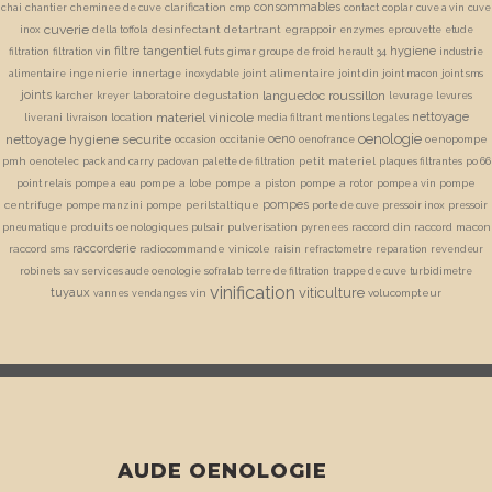
consommables
clarification
chai
chantier
cheminee de cuve
cmp
contact
coplar
cuve a vin
cuve
cuverie
desinfectant
detartrant
egrappoir
inox
della toffola
enzymes
eprouvette
etude
filtre tangentiel
hygiene
futs
filtration
filtration vin
gimar
groupe de froid
herault 34
industrie
ingenierie
joint alimentaire
alimentaire
innertage
inoxydable
joint din
joint macon
joint sms
joints
languedoc roussillon
laboratoire degustation
karcher
kreyer
levurage
levures
materiel vinicole
nettoyage
location
liverani
livraison
media filtrant
mentions legales
oenologie
nettoyage hygiene securite
oeno
oenopompe
occasion
occitanie
oenofrance
pmh
petit materiel
oenotelec
pack and carry
padovan
palette de filtration
plaques filtrantes
po 66
pompe a lobe
pompe a piston
pompe a rotor
pompe
point relais
pompe a eau
pompe a vin
pompes
centrifuge
pompe perilstaltique
pompe manzini
porte de cuve
pressoir inox
pressoir
produits oenologiques
pulverisation
raccord din
raccord macon
pneumatique
pulsair
pyrenees
raccorderie
raccord sms
radiocommande vinicole
raisin
refractometre
reparation
revendeur
robinets
sav
services aude oenologie
sofralab
terre de filtration
trappe de cuve
turbidimetre
vinification
viticulture
tuyaux
vin
volucompteur
vannes
vendanges
AUDE OENOLOGIE