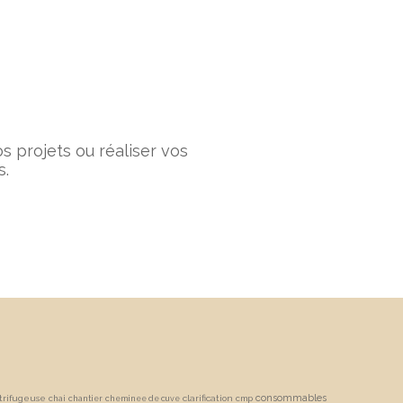
s projets ou réaliser vos
s.
consommables
trifugeuse
clarification
chai
chantier
cheminee de cuve
cmp