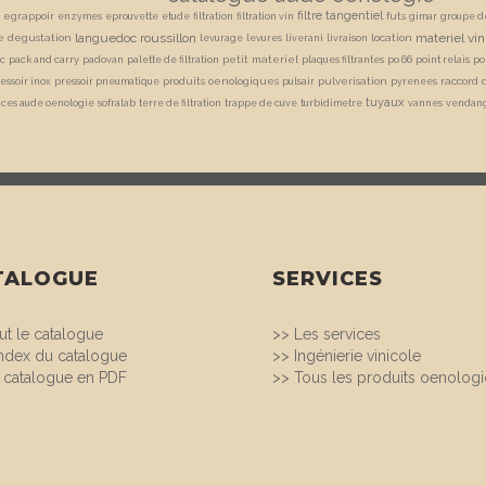
filtre tangentiel
egrappoir
futs
enzymes
eprouvette
etude
filtration
filtration vin
gimar
groupe de
languedoc roussillon
materiel vin
re degustation
location
levurage
levures
liverani
livraison
petit materiel
c
pack and carry
padovan
palette de filtration
plaques filtrantes
po 66
point relais
po
produits oenologiques
pulverisation
raccord 
essoir inox
pressoir pneumatique
pulsair
pyrenees
tuyaux
ices aude oenologie
sofralab
terre de filtration
trappe de cuve
turbidimetre
vannes
vendan
TALOGUE
SERVICES
ut le catalogue
>>
Les services
index du catalogue
>>
Ingénierie vinicole
 catalogue en PDF
>>
Tous les produits oenolog