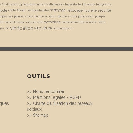
hygiene
ingenierie
 froid
herault 34
industrie alimentaire
innertage
inoxydable
icole
nettoyage
nettoyage hygiene securite
media filtrant
mentions legales
pompe a lobe
pompe a piston
pompe a rotor
pompe
mpe a eau
pompe a vin
raccorderie
din
raccord macon
raccord sms
radiocommande vinicole
raisin
vinification
viticulture
vin
volucompteur
ges
OUTILS
>>
Nous rencontrer
>>
Mentions légales - RGPD
iques
>>
Charte d'utilisation des réseaux
sociaux
>>
Sitemap