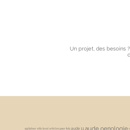
Un projet, des besoins ?
d
aude oenologie
aude 11
agitateur
alfa laval
articles pour futs