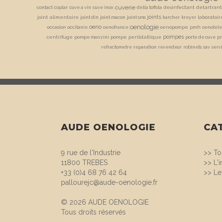
cuverie
desinfectant
detartrant
contact
coplar
cuve a vin
cuve inox
della toffola
joints
joint alimentaire
laboratoi
joint din
joint macon
joint sms
karcher
kreyer
oenologie
oeno
oenopompe pmh
occasion
occitanie
oenofrance
oenotele
pompes
centrifuge
pompe perilstaltique
pompe manzini
porte de cuve
pr
refractometre
reparation
revendeur
robinets
sav
serv
AUDE OENOLOGIE
CA
9 rue de l'Industrie
>>
To
11800 TREBES
>>
L'
+33 (0)4 68 76 42 64
>>
Le
pallourejc@aude-oenologie.fr
© 2026 AUDE OENOLOGIE
Tous droits réservés