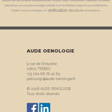
raccorderie
raccord sms
radiocommande vinicole
raisin
refractometre
reparation
revendeur
robinets
sav
services aude oenologie
sofralab
terre de filtration
trappe de cuve
turbidimetre
vinification
viticulture
tuyaux
vin
volucompteur
vannes
vendanges
AUDE OENOLOGIE
9 rue de l'Industrie
11800 TREBES
+33 (0)4 68 76 42 64
pallourejc@aude-oenologie.fr
© 2026 AUDE OENOLOGIE
Tous droits réservés