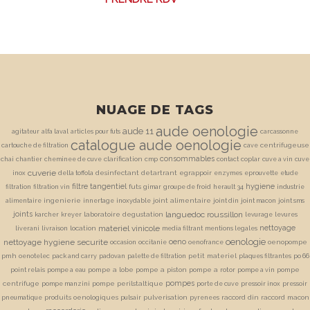
NUAGE DE TAGS
aude oenologie
aude 11
agitateur
alfa laval
articles pour futs
carcassonne
catalogue aude oenologie
centrifugeuse
cartouche de filtration
cave
consommables
clarification
chai
chantier
cheminee de cuve
cmp
contact
coplar
cuve a vin
cuve
cuverie
desinfectant
detartrant
egrappoir
inox
della toffola
enzymes
eprouvette
etude
filtre tangentiel
hygiene
futs
filtration
filtration vin
gimar
groupe de froid
herault 34
industrie
ingenierie
joint alimentaire
alimentaire
innertage
inoxydable
joint din
joint macon
joint sms
joints
languedoc roussillon
laboratoire degustation
karcher
kreyer
levurage
levures
materiel vinicole
nettoyage
location
liverani
livraison
media filtrant
mentions legales
oenologie
nettoyage hygiene securite
oeno
oenopompe
occasion
occitanie
oenofrance
pmh
petit materiel
oenotelec
pack and carry
padovan
palette de filtration
plaques filtrantes
po 66
pompe a lobe
pompe a piston
pompe a rotor
pompe
point relais
pompe a eau
pompe a vin
pompes
centrifuge
pompe perilstaltique
pompe manzini
porte de cuve
pressoir inox
pressoir
produits oenologiques
pulverisation
raccord din
raccord macon
pneumatique
pulsair
pyrenees